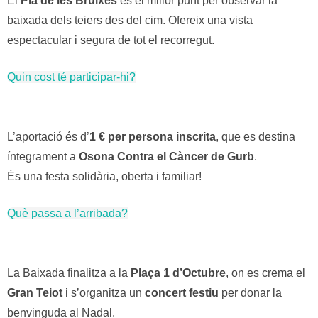
El
Pla de les Bruixes
és el millor punt per observar la
baixada dels teiers des del cim. Ofereix una vista
espectacular i segura de tot el recorregut.
Quin cost té participar-hi?
L’aportació és d’
1 € per persona inscrita
, que es destina
íntegrament a
Osona Contra el Càncer de Gurb
.
És una festa solidària, oberta i familiar!
Què passa a l’arribada?
La Baixada finalitza a la
Plaça 1 d’Octubre
, on es crema el
Gran Teiot
i s’organitza un
concert festiu
per donar la
benvinguda al Nadal.